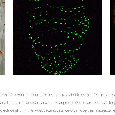
te matière pour plusieurs raisons: La cire d‘abeille est à la fois imputre
er à l’infini, ainsi que conserver une empreinte éphémère pour très l
protectrice et primitive. Avec cette substance organique très malléable, 