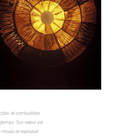
scible, et combustible.
ongtemps. Son odeur est
je moule et reproduit