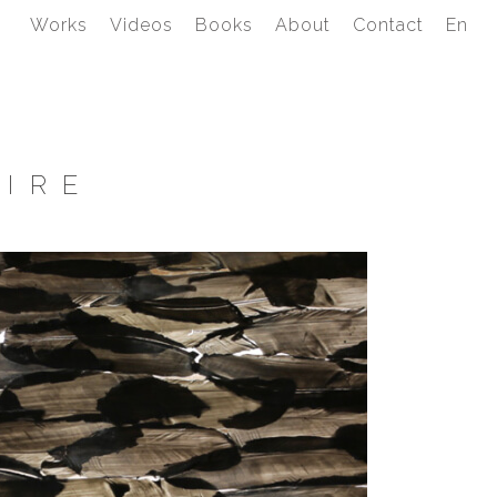
Works
Videos
Books
About
Contact
En
CIRE